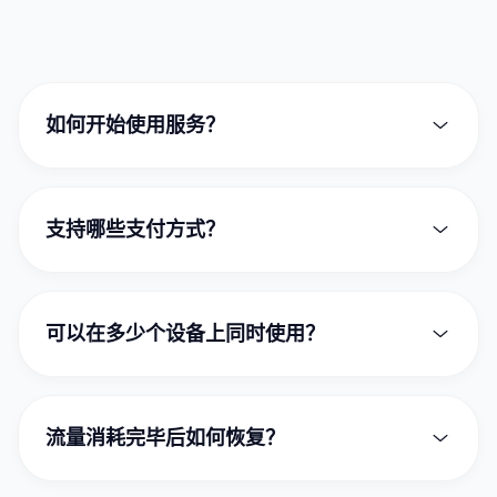
如何开始使用服务？
注册账号后，在套餐中心选择适合您的套餐进行购
买。随后下载对应平台的客户端软件，使用账号登
支持哪些支付方式？
录即可一键开启连接。
为了方便全球用户，我们支持支付宝、微信支付以
及加密货币（USDT）支付。
可以在多少个设备上同时使用？
这取决于您购买的套餐等级。基础套餐通常支持 2-
3 台设备，高级套餐则可支持更多设备同时在线。
流量消耗完毕后如何恢复？
您可以随时在用户中心购买额外的流量包，或者直